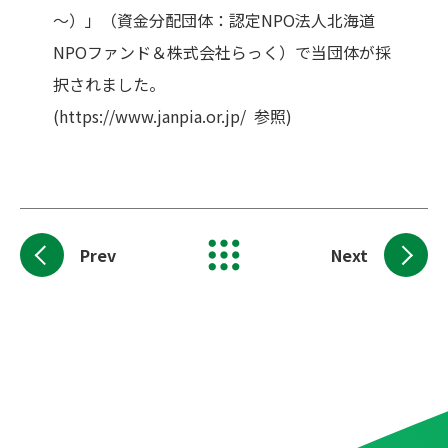
～）」（資金分配団体：認定NPO法人北海道
NPOファンド＆株式会社らっく）で当団体が採
択されました。
(
https://www.janpia.or.jp/ 参照
)
Prev
Next