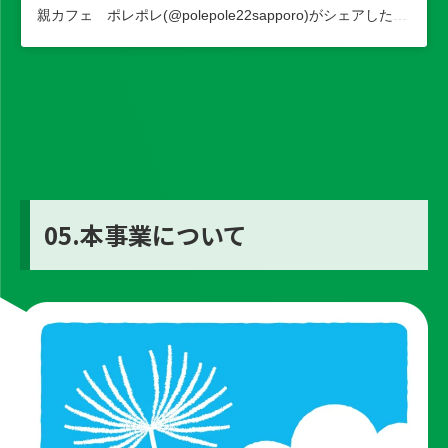
親カフェ ポレポレ(@polepole22sapporo)がシェアした投稿
05.本事業について